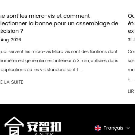
Qu'est-ce qui rend les vis auto-scell
mblage de
étanches essentielles pour une const
extérieure étanche ?
31 Jul, 2026
xations dont
Comprendre les vis auto-scellantes étanches Les
ilisées dans
scellantes étanches sont des fixations conçues 
rondelle en caoutchouc ou EPDM intégrée sous la 
c......
LIRE LA SUITE
Français