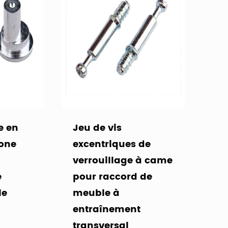
e en
Jeu de vis
bone
excentriques de
verrouillage à came
e
pour raccord de
le
meuble à
entraînement
transversal