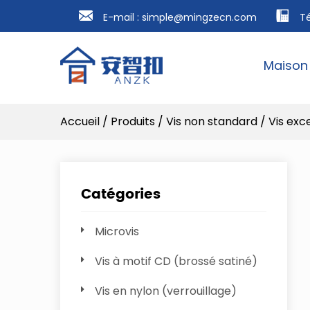
E-mail :
simple@mingzecn.com
T
Maison
Accueil
/
Produits
/
Vis non standard
/
Vis exc
Catégories
Microvis
Vis à motif CD (brossé satiné)
Vis en nylon (verrouillage)